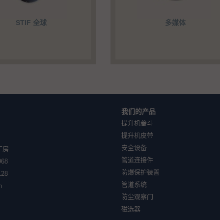
STIF 全球
多媒体
我们的产品
提升机畚斗
提升机皮带
安全设备
厂房
管道连接件
968
防爆保护装置
128
管道系统
n
防尘观察门
磁选器