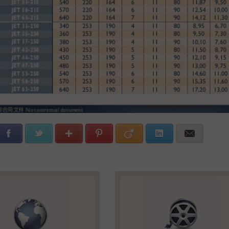
Facebook
Twitter
Google+
Pinterest
Viadeo
LinkedIn
E-mail