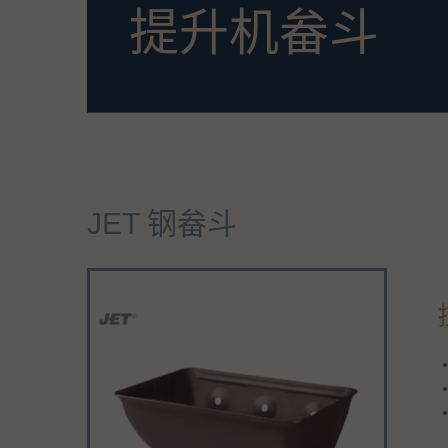
提升机畚斗
JET 钢畚斗