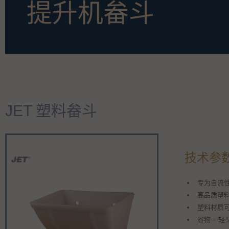
提升机畚斗
JET 塑料畚斗
技术参
专为自流
高品质塑
塑料材质可
谷物 – 轻