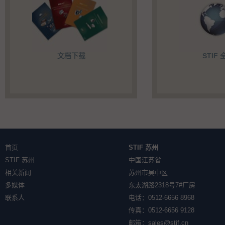
文档下载
STIF 
首页
STIF 苏州
STIF 苏州
中国江苏省
相关新闻
苏州市吴中区
多媒体
东太湖路2318号7#厂房
联系人
电话：0512-6656 8968
传真：0512-6656 9128
邮箱：
sales@stif.cn