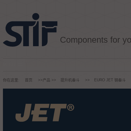
Aller au texte
Aller au menu
Components for y
Passer au contenu
Menu principal
你在这里:
首页
>>
产品
>>
提升机畚斗
>>
EURO JET 钢畚斗