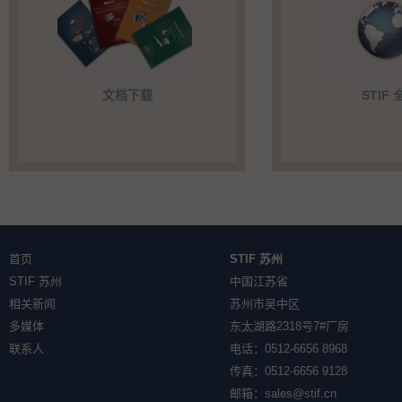
文档下载
STIF 
首页
STIF 苏州
STIF 苏州
中国江苏省
相关新闻
苏州市吴中区
多媒体
东太湖路2318号7#厂房
联系人
电话：0512-6656 8968
传真：0512-6656 9128
邮箱：
sales@stif.cn