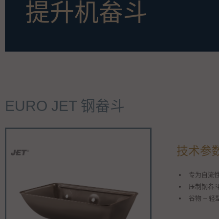
提升机畚斗
EURO JET 钢畚斗
技术参
专为自流
压制钢畚斗
谷物 – 轻